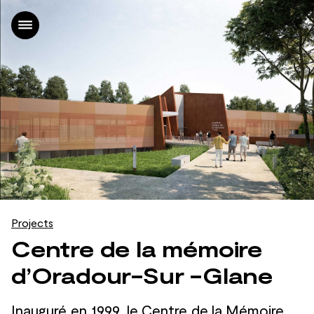
Home
Projects
Office
News
Contact
FR
|
EN
Projects
Centre de la mémoire
d’Oradour-Sur -Glane
Inauguré en 1999, le
Centre de
la
Mémoire