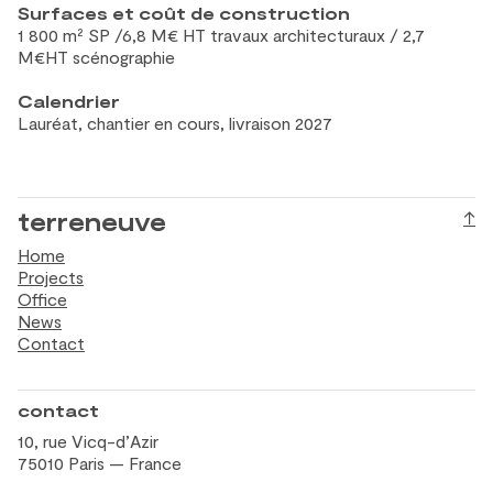
Surfaces et coût de construction
1 800 m² SP /6,8 M€ HT travaux architecturaux / 2,7
M€HT scénographie
Calendrier
Lauréat, chantier en cours, livraison 2027
terreneuve
↑
Home
Projects
Office
News
Contact
contact
10, rue Vicq-d’Azir
75010 Paris — France