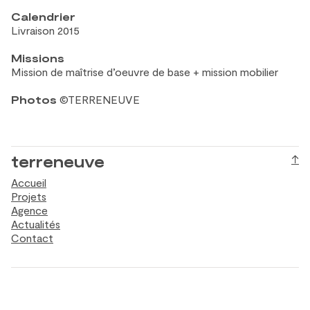
Calendrier
Livraison 2015
Missions
Mission de
maîtrise d’oeuvre de
base + mission mobilier
Photos
©TERRENEUVE
terreneuve
↑
Accueil
Projets
Agence
Actualités
Contact
contact
10, rue Vicq-d’Azir