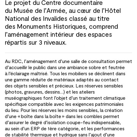
Le projet du
Centre documentaire
du
Musée de
l’Armée, au
cœur de
l’Hôtel
National des
Invalides classé au
titre
des
Monuments Historiques, comprend
l’aménagement intérieur des
espaces
répartis sur 3 niveaux.
Au RDC, l’aménagement d’une salle de
consultation permet
d’accueillir le
public dans une
ambiance sobre et
feutrée
à
l’éclairage maîtrisé. Tous les
mobiliers se
déclinent dans
une
gamme réduite de
matériaux adaptés au
contact
des
objets sensibles et
précieux. Les
réserves sensibles
(photos, gravures, dessins…) et
les
ateliers
muséographiques font l’objet d’un traitement climatique
spécifique compatible avec les
exigences patrimoniales
du
lieu. Pour
les
réserves les
moins sensibles, la
création
d’une « boîte dans la
boîte » dans les
combles permet
d’assurer le
degré d’isolation coupe-feu indispensable,
au
sein d’un ERP de
1ère catégorie, et
les
performances
de
stabilité thermique et
hydrique sans l’ajout d’une