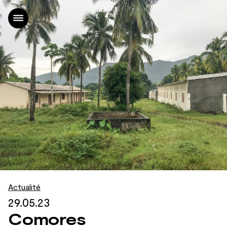
Accueil
Projets
Agence
Actualités
Contact
FR
|
EN
Actualité
29.05.23
Comores