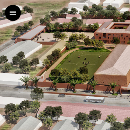
Accueil
Projets
Agence
Actualités
Contact
FR |
EN