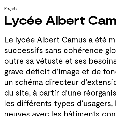
Projets
Lycée Albert Cam
Le lycée Albert Camus a été m
successifs sans cohérence glo
outre sa
vétusté et
ses
besoins
grave déficit d’image et
de
fon
un
schéma directeur d’extensio
du
site, à
partir d’une réorgan
les
différents types d’usagers, 
neuves avec les
bâtiments con