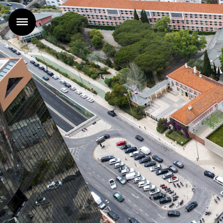
Accueil
Projets
Agence
Actualités
Contact
FR |
EN