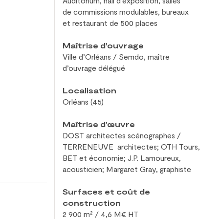
Auditorium, hall d’exposition, salles
de
commissions modulables, bureaux
et
restaurant de
500 places
Maîtrise d'ouvrage
Ville d’Orléans / Semdo, maître
d’ouvrage délégué
Localisation
Orléans (45)
Maîtrise d'œuvre
DOST architectes scénographes /
TERRENEUVE architectes; OTH Tours,
BET et
économie; J.P. Lamoureux,
acousticien; Margaret Gray, graphiste
Surfaces et coût de
construction
2 900 m² / 4,6 M€ HT