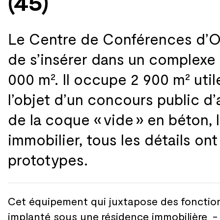
(45)
Le Centre de
Conférences d’Or
de
s’insérer dans un
complexe 
000 m². Il occupe 2 900 m² util
l’objet d’un concours public d’a
de
la
coque « vide » en béton, l
immobilier, tous les
détails ont
prototypes.
Cet équipement qui juxtapose des
fonction
implanté sous une
résidence immobilière -