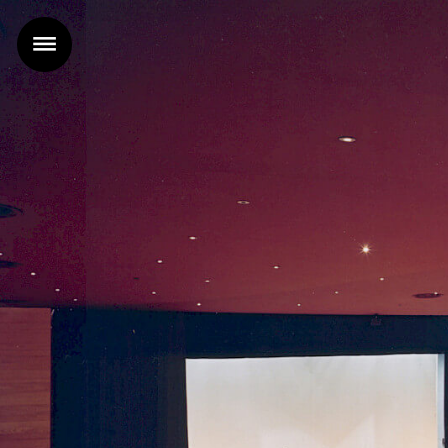
Accueil
Projets
Agence
Actualités
Contact
FR |
EN