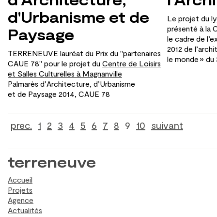
d'Urbanisme et de
Le projet du
l
présenté à
la 
Paysage
le
cadre de
l’e
2012 de
l’arch
TERRENEUVE lauréat du
Prix du
"partenaires
le
monde » du
CAUE 78" pour le
projet du
Centre de Loisirs
et
Salles Culturelles à Magnanville
Palmarès d’Architecture, d’Urbanisme
et
de
Paysage 2014, CAUE 78
prec.
1
2
3
4
5
6
7
8
9
10
suivant
terreneuve
Accueil
Projets
Agence
Actualités