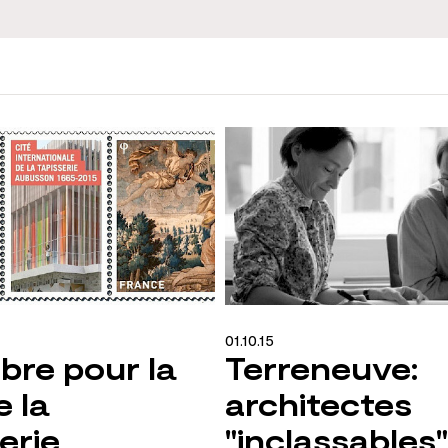
01.10.15
bre pour la
Terreneuve:
e la
architectes
erie
"inclassables