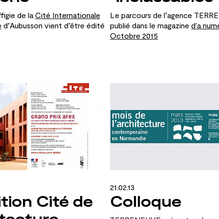
ffigie de
la
Cité Internationale
Le parcours de
l’agence TERR
e
d’Aubusson vient d’être édité
publié dans le
magazine
d'a num
Octobre 2015
21.02.13
tion Cité de
Colloque
itecture