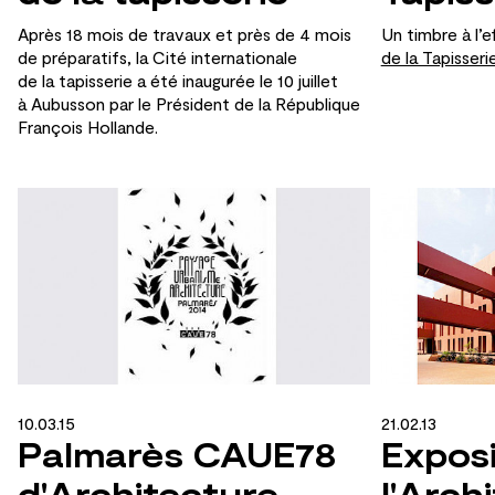
Après 18 mois de
travaux et
près de
4 mois
Un timbre à
l’e
de
préparatifs, la
Cité internationale
de la Tapisseri
de
la
tapisserie a été inaugurée le
10 juillet
à
Aubusson par le
Président de
la
République
François Hollande.
10.03.15
21.02.13
Palmarès CAUE78
Exposi
d'Architecture,
l'Arch