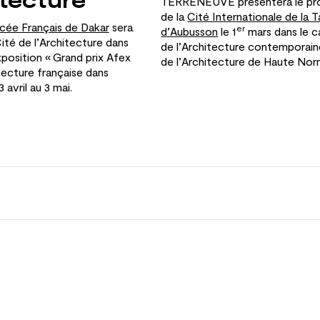
TERRENEUVE présentera le
pr
de
la
Cité Internationale de la T
ycée Français de Dakar
sera
er
d’Aubusson
le
1
mars dans le
c
Cité de
l’Architecture dans
de
l’Architecture contemporain
xposition « Grand prix Afex
de
l’Architecture de
Haute Nor
itecture française dans
3 avril au
3 mai.