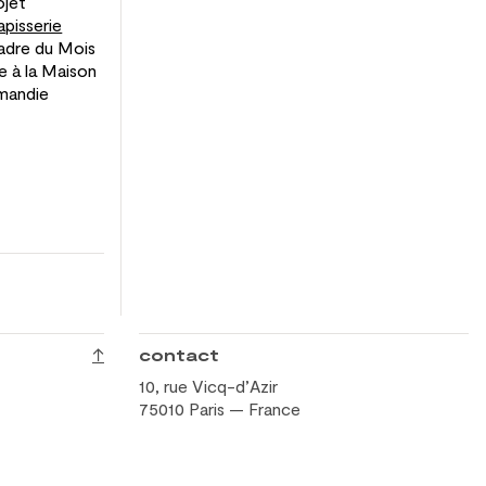
ojet
apisserie
adre du
Mois
e à
la Maison
mandie
↑
contact
10, rue Vicq-d’Azir
75010 Paris — France