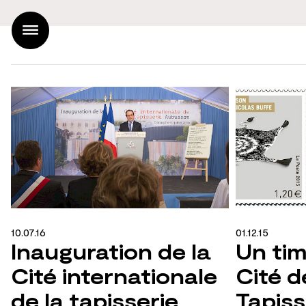
Accueil
Projets
Agence
Actualités
Contact
FR |
EN
10.07.16
01.12.15
Inauguration de la
Un tim
Cité internationale
Cité d
de la tapisserie
Tapiss